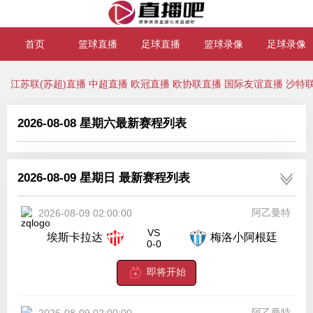
首页
篮球直播
足球直播
篮球录像
足球录像
江苏联(苏超)直播
中超直播
欧冠直播
欧协联直播
国际友谊直播
沙特
2026-08-08 星期六最新赛程列表
2026-08-09 星期日 最新赛程列表
阿乙曼特
2026-08-09 02:00:00
VS
埃斯卡拉达
梅洛小阿根廷
0-0
即将开始
阿乙曼特
2026-08-09 02:00:00