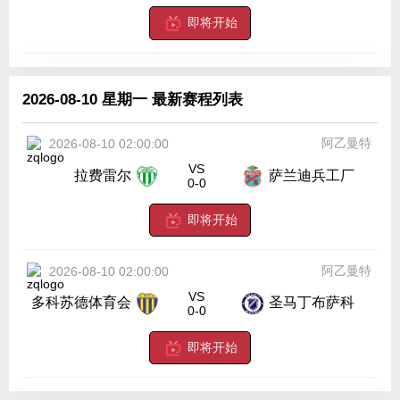
即将开始
2026-08-10 星期一 最新赛程列表
阿乙曼特
2026-08-10 02:00:00
VS
拉费雷尔
萨兰迪兵工厂
0-0
即将开始
阿乙曼特
2026-08-10 02:00:00
VS
多科苏德体育会
圣马丁布萨科
0-0
即将开始