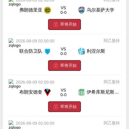
VS
弗朗德里亚
乌尔基萨大学
0-0
即将开始
阿乙曼特
2026-08-09 02:00:00
VS
联合防卫队
利涅尔斯
0-0
即将开始
阿乙曼特
2026-08-09 02:00:00
VS
布朗安德奎
伊希库斯尼斯塔史
0-0
即将开始
阿乙曼特
2026-08-09 02:00:00