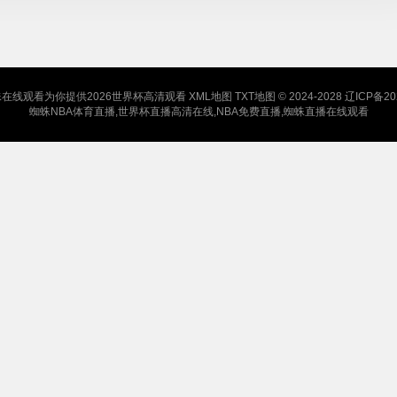
在线观看为你提供2026世界杯高清观看
XML地图
TXT地图
© 2024-2028
辽ICP备20
蜘蛛NBA体育直播,世界杯直播高清在线,NBA免费直播,蜘蛛直播在线观看