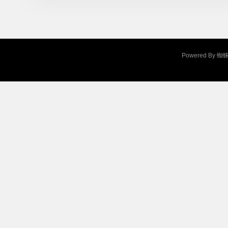
Powered By
蜘蛛