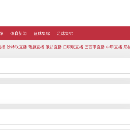
像
体育新闻
篮球集锦
足球集锦
直播
沙特联直播
葡超直播
俄超直播
日职联直播
巴西甲直播
中甲直播
尼