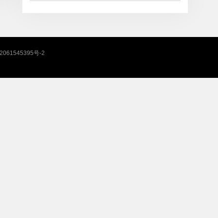
2061545395号-2