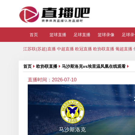
首页
篮球直播
足球直播
篮球录像
足球录
江苏联(苏超)直播
中超直播
欧冠直播
欧协联直播
葡超直播
首页
欧协联直播
马沙斯洛克vs埃里温凤凰在线观看
直播时间：2026-07-10
马沙斯洛克