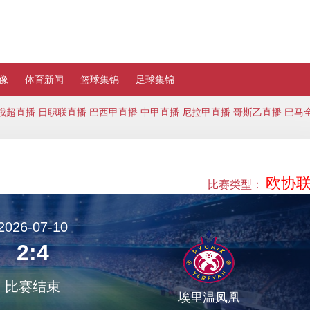
像
体育新闻
篮球集锦
足球集锦
俄超直播
日职联直播
巴西甲直播
中甲直播
尼拉甲直播
哥斯乙直播
巴马
欧协
比赛类型：
2026-07-10
2:4
比赛结束
埃里温凤凰