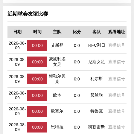
近期球会友谊比赛
日期
时间
主队
比分
客队
观看地址
2026-08-
艾斯登
RFC列日
直播信号
00:00
0:0
09
蒙彼利埃
2026-08-
尼斯女足
直播信号
00:00
0:0
09
女足
梅勒尔贝
2026-08-
利尔斯
直播信号
00:00
0:0
09
克
2026-08-
欧本
瑟兰联
直播信号
00:00
0:0
09
2026-08-
欧塞尔
特鲁瓦
直播信号
00:00
0:0
09
2026-08-
恩特拉
凯勒雷斯
直播信号
00:00
0:0
09