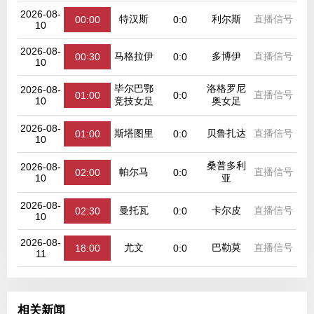
2026-08-
特汉斯
利尔斯
直播信号
00:00
0:0
10
2026-08-
马格拉伊
多博伊
直播信号
00:30
0:0
10
毕尔巴鄂
洛格罗尼
2026-08-
直播信号
01:00
0:0
10
竞技女足
奥女足
2026-08-
斯塔图里
贝鲁扎达
直播信号
01:00
0:0
10
桑普多利
2026-08-
帕尔马
直播信号
02:00
0:0
10
亚
2026-08-
曼托瓦
卡尔皮
直播信号
02:30
0:0
10
2026-08-
尤文
巴勒莫
直播信号
18:00
0:0
11
相关新闻