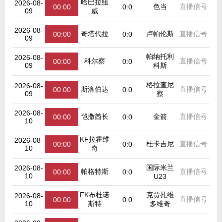
哈巴拉纽
2026-08-
色当
直播信号
00:00
0:0
09
威
2026-08-
奇塔代拉
卢帕伦斯
直播信号
00:00
0:0
09
帕纳托利
2026-08-
科尔察
直播信号
00:00
0:0
09
科斯
格拉查尼
2026-08-
斯洛伯达
直播信号
00:00
0:0
09
察
2026-08-
恺撒酋长
金箭
直播信号
00:00
0:0
10
KF拉霍维
2026-08-
杜卡吉尼
直播信号
00:00
0:0
10
奇
国际米兰
2026-08-
帕格特斯
直播信号
00:00
0:0
10
U23
FK布杜诺
克贾扎维
2026-08-
直播信号
00:00
0:0
10
斯特
多维奇