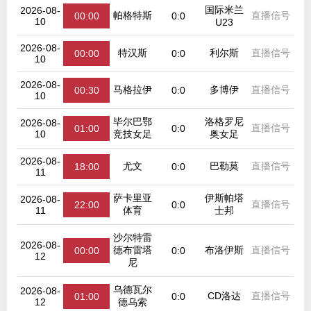
国际米兰
2026-08-
帕格特斯
直播信号
00:00
0:0
10
U23
2026-08-
特汉斯
利尔斯
直播信号
00:00
0:0
10
2026-08-
马格拉伊
多博伊
直播信号
00:30
0:0
10
毕尔巴鄂
洛格罗尼
2026-08-
直播信号
01:00
0:0
10
竞技女足
奥女足
2026-08-
尤文
巴勒莫
直播信号
18:00
0:0
11
萨卡里亚
伊斯帕塔
2026-08-
直播信号
22:00
0:0
11
体育
士邦
沙尔特雷
2026-08-
德布雷塔
布洛伊斯
直播信号
00:00
0:0
12
尼
乌德瓦尔
2026-08-
CD洛达
直播信号
01:00
0:0
12
德乌索