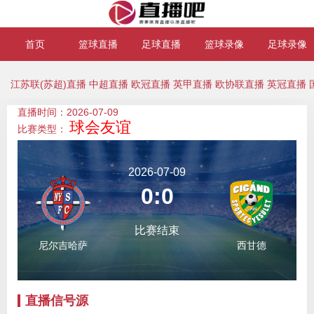
首页
篮球直播
足球直播
篮球录像
足球录像
江苏联(苏超)直播
中超直播
欧冠直播
英甲直播
欧协联直播
英冠直播
直播时间：2026-07-09
球会友谊
比赛类型：
2026-07-09
0:0
比赛结束
尼尔吉哈萨
西甘德
直播信号源