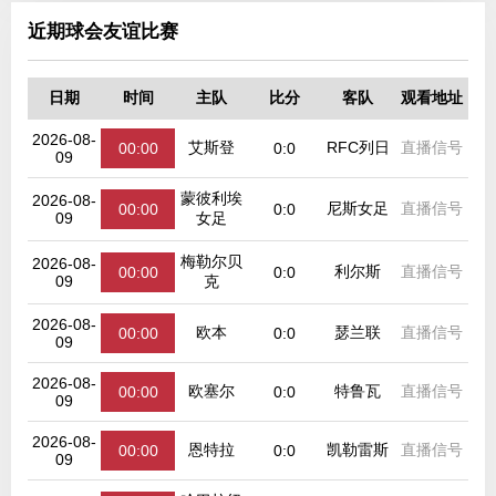
近期球会友谊比赛
日期
时间
主队
比分
客队
观看地址
2026-08-
艾斯登
RFC列日
直播信号
00:00
0:0
09
蒙彼利埃
2026-08-
尼斯女足
直播信号
00:00
0:0
09
女足
梅勒尔贝
2026-08-
利尔斯
直播信号
00:00
0:0
09
克
2026-08-
欧本
瑟兰联
直播信号
00:00
0:0
09
2026-08-
欧塞尔
特鲁瓦
直播信号
00:00
0:0
09
2026-08-
恩特拉
凯勒雷斯
直播信号
00:00
0:0
09