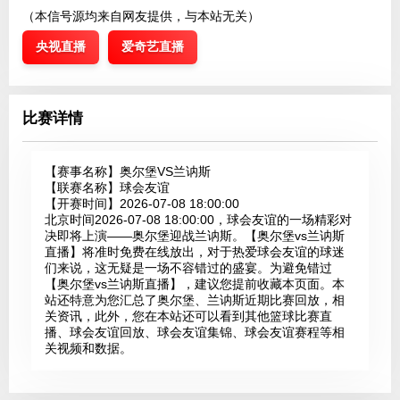
（本信号源均来自网友提供，与本站无关）
央视直播
爱奇艺直播
比赛详情
【赛事名称】
奥尔堡VS兰讷斯
【联赛名称】
球会友谊
【开赛时间】
2026-07-08 18:00:00
北京时间2026-07-08 18:00:00，球会友谊的一场精彩对
决即将上演——奥尔堡迎战兰讷斯。【奥尔堡vs兰讷斯
直播】将准时免费在线放出，对于热爱球会友谊的球迷
们来说，这无疑是一场不容错过的盛宴。为避免错过
【奥尔堡vs兰讷斯直播】，建议您提前收藏本页面。本
站还特意为您汇总了奥尔堡、兰讷斯近期比赛回放，相
关资讯，此外，您在本站还可以看到其他篮球比赛直
播、球会友谊回放、球会友谊集锦、球会友谊赛程等相
关视频和数据。