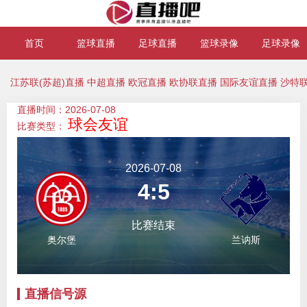
首页
篮球直播
足球直播
篮球录像
足球录像
江苏联(苏超)直播
中超直播
欧冠直播
欧协联直播
国际友谊直播
沙特
直播时间：2026-07-08
球会友谊
比赛类型：
2026-07-08
4:5
比赛结束
奥尔堡
兰讷斯
直播信号源