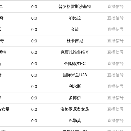
1
普罗格雷斯沙基特
直播信号
0:0
奇
加比拉
直播信号
0:0
长
金箭
直播信号
0:0
维奇
杜卡吉尼
直播信号
0:0
斯特
克贾扎维多维奇
直播信号
0:0
斯
圣佩德罗FC
直播信号
0:0
斯
国际米兰U23
直播信号
0:0
利尔斯
直播信号
0:0
伊
多博伊
直播信号
0:0
技女足
洛格罗尼奥女足
直播信号
0:0
巴勒莫
直播信号
0:0