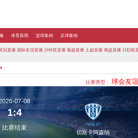
像
体育新闻
篮球集锦
足球集锦
英冠直播
国际友谊直播
沙特联直播
葡超直播
土超直播
俄超直播
日职联
球会友
比赛类型：
2026-07-08
1:4
比赛结束
切斯卡阿森纳