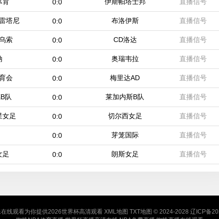
体育
伊斯帕塔士邦
直播信号
0:0
雷塔尼
布洛伊斯
直播信号
0:0
乌索
CD洛达
直播信号
0:0
纳
奥瑞韦拉
直播信号
0:0
育会
梅里达AD
直播信号
0:0
B队
莱加内斯B队
直播信号
0:0
星女足
切尔西女足
直播信号
0:0
芽笼国际
直播信号
0:0
女足
朗斯女足
直播信号
0:0
在线观看为你提供2026世界杯高清观看
XML地图
TXT地图
© 2024-2028
辽ICP备20