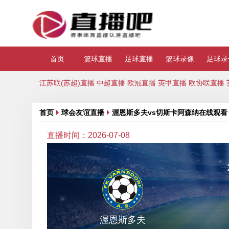
首页
篮球直播
足球直播
篮球录像
足球录
江苏联(苏超)直播
中超直播
欧冠直播
英甲直播
欧协联直播
首页
球会友谊直播
渥恩斯多夫vs切斯卡阿森纳在线观看
直播时间：2026-07-08
渥恩斯多夫