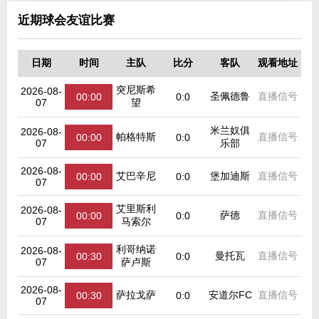
近期球会友谊比赛
日期
时间
主队
比分
客队
观看地址
突尼斯希
2026-08-
圣佩德鲁
直播信号
00:00
0:0
07
望
米兰奴俱
2026-08-
帕格特斯
直播信号
00:00
0:0
07
乐部
2026-08-
艾巴辛尼
堡加迪斯
直播信号
00:00
0:0
07
艾里斯利
2026-08-
萨德
直播信号
00:00
0:0
07
马索尔
利哥纳诺
2026-08-
曼托瓦
直播信号
00:30
0:0
07
萨卢斯
2026-08-
萨拉戈萨
安道尔FC
直播信号
00:30
0:0
07