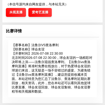
（本信号源均来自网友提供，与本站无关）
央视直播
爱奇艺直播
比赛详情
【赛事名称】
法鲁尔VS查洛摩利
【联赛名称】
球会友谊
【开赛时间】
2026-07-08 22:30:00
北京时间2026-07-08 22:30:00，球会友谊的一场精彩对
决即将上演——法鲁尔迎战查洛摩利。【法鲁尔vs查洛
摩利直播】将准时免费在线放出，对于热爱球会友谊的
球迷们来说，这无疑是一场不容错过的盛宴。为避免错
过【法鲁尔vs查洛摩利直播】，建议您提前收藏本页
面。本站还特意为您汇总了法鲁尔、查洛摩利近期比赛
回放，相关资讯，此外，您在本站还可以看到其他篮球
比赛直播、球会友谊回放、球会友谊集锦、球会友谊赛
程等相关视频和数据。